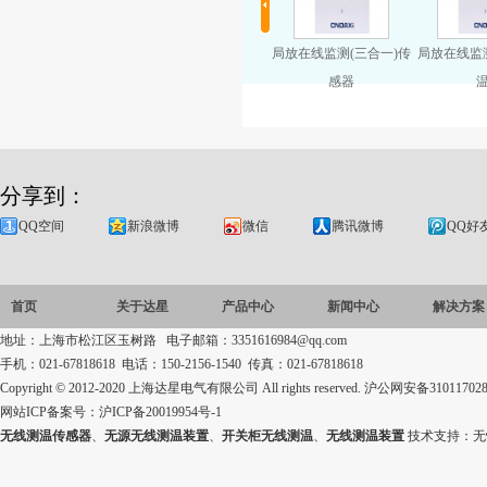
放在线监测(特高频)传
局放在线监测(二合一)传
局放在线监测(三合一)传
局放在线监
感器
感器
感器
温
分享到：
QQ空间
新浪微博
微信
腾讯微博
QQ好
首页
关于达星
产品中心
新闻中心
解决方案
地址：上海市松江区玉树路 电子邮箱：3351616984@qq.com
手机：021-67818618 电话：150-2156-1540 传真：021-67818618
Copyright © 2012-2020 上海达星电气有限公司 All rights reserved.
沪公网安备310117028
网站ICP备案号：
沪ICP备20019954号-1
无线测温传感器
、
无源无线测温装置
、
开关柜无线测温
、
无线测温装置
技术支持：
无