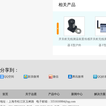
相关产品
关柜无线测温装置传感
开关柜无线测温装置传感
开关柜无线测温装置传感
开关柜无线
器 G型有源
器 H型迷你
器 I型无源
器 
分享到：
QQ空间
新浪微博
微信
腾讯微博
QQ好
首页
关于达星
产品中心
新闻中心
解决方案
地址：上海市松江区玉树路 电子邮箱：3351616984@qq.com