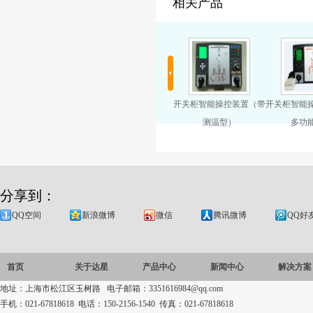
相关产品
关柜智能操控装置（数
开关柜智能操控装置（液
开关柜智能操控装置（带
开关柜智能
码型 LED ）
晶型 LCD）
测温型）
多功
分享到：
QQ空间
新浪微博
微信
腾讯微博
QQ好
首页
关于达星
产品中心
新闻中心
解决方案
地址：上海市松江区玉树路 电子邮箱：3351616984@qq.com
手机：021-67818618 电话：150-2156-1540 传真：021-67818618