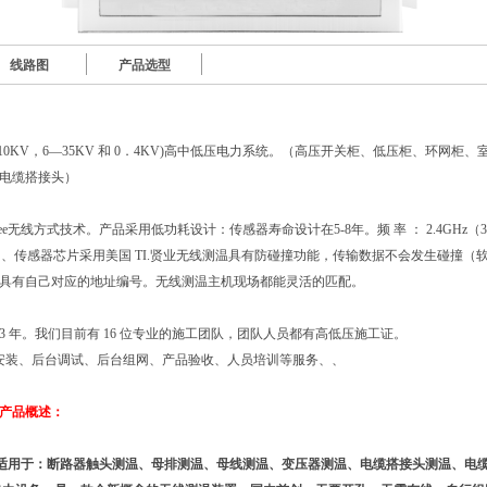
线路图
产品选型
10KV，6—35KV 和 0．4KV)高中低压电力系统。（高压开关柜、低压柜、环网柜
电缆搭接头）
ee无线方式技术。产品采用低功耗设计：传感器寿命设计在5-8年。频 率 ： 2.4GHz（
MHz、、传感器芯片采用美国 TI.贤业无线测温具有防碰撞功能，传输数据不会发生碰撞
具有自己对应的地址编号。无线测温主机现场都能灵活的匹配。
3 年。我们目前有 16 位专业的施工团队，团队人员都有高低压施工证。
场安装、后台调试、后台组网、产品验收、人员培训等服务、、
产品概述：
适用于：断路器触头测温、母排测温、母线测温、变压器测温、电缆搭接头测温、电缆槽测