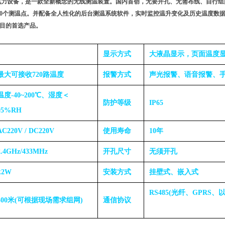
低压电力设备，是一款全新概念的无线测温装置。国内首创，无要开孔、无需布线、自行组
10个测温点。并配备全人性化的后台测温系统软件，实时监控温升变化及历史温度数
目的首选产品。
显示方式
大液晶显示，页面温度
最大可接收720路温度
报警方式
声光报警、语音报警、
温度-40~200℃、湿度＜
防护等级
IP65
95%RH
AC220V / DC220V
使用寿命
10年
2.4GHz/433MHz
开孔尺寸
无须开孔
≤2W
安装方式
挂壁式、嵌入式
RS485(光纤、GPRS
300米(可根据现场需求组网)
通信协议