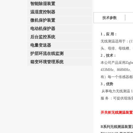
智能除湿装置
温湿度控制器
技术参数
微机保护装置
电动机保护器
1，应 用：
后台监控系统
无线测温适用于：(1
电量变送器
头、母排、母线槽、
护层环流在线监测
2，技术：
箱变环境管理系统
本公司产品采用Zigb
433MHz、868
有）每一个传感器都
3，优势
从事电力无线测温 1
服 务 ：可提供现
开关柜无线测温装置
B系列无线测温装置