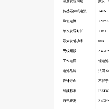
温度发送周期
默认 1
传感器休眠电流
≤4uA
峰值电流
≤20mA
单次发送时长
≤3ms
最大发射功率
0dB
无线频段
2.4GH
工作电源
锂电池
电池品牌
法国 Sa
设计寿命
不低于
射频标准
IEEE80
通讯距离
2.4GH