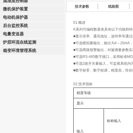
温湿度控制器
技术参数
线路图
微机保护装置
电动机保护器
01.概述
后台监控系统
K系列可编程数显表具有以下功能和特
电量变送器
■显示倍率、通讯地址，波特率等通
护层环流在线监测
■可选模拟量输出，输出为4～20mA，
■可选两路报警输出，对被测量参数实
箱变环境管理系统
■可选RS-485数字接口，采用标准MO
■可选2路开关量输入，可监视系统内
■数字校零、数字校调，精度高，性价
02.技术指标
精度等级
显示
标称输入
输入